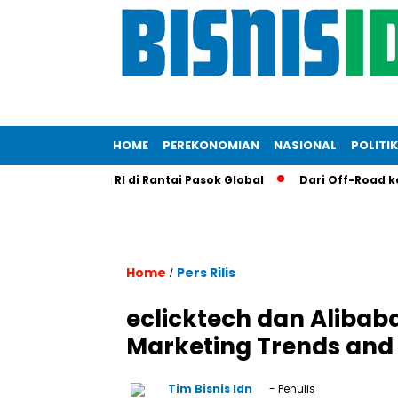
HOME
PEREKONOMIAN
NASIONAL
POLITIK
erkuat Posisi RI di Rantai Pasok Global
Dari Off-Road ke Dap
Home
Pers Rilis
/
eclicktech dan Alibab
Marketing Trends and 
Tim Bisnis Idn
- Penulis