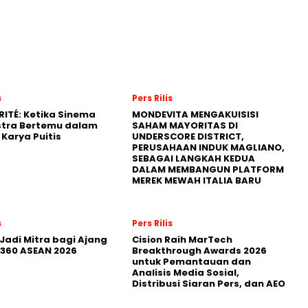
s
Pers Rilis
RITÉ: Ketika Sinema
MONDEVITA MENGAKUISISI
stra Bertemu dalam
SAHAM MAYORITAS DI
Karya Puitis
UNDERSCORE DISTRICT,
PERUSAHAAN INDUK MAGLIANO,
SEBAGAI LANGKAH KEDUA
DALAM MEMBANGUN PLATFORM
MEREK MEWAH ITALIA BARU
s
Pers Rilis
Jadi Mitra bagi Ajang
Cision Raih MarTech
360 ASEAN 2026
Breakthrough Awards 2026
untuk Pemantauan dan
Analisis Media Sosial,
Distribusi Siaran Pers, dan AEO