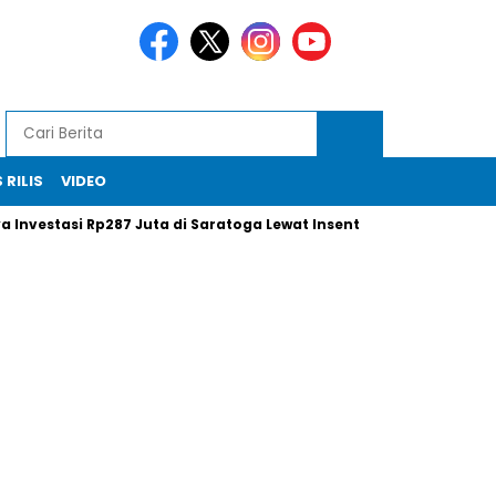
 RILIS
VIDEO
vestasi Rp287 Juta di Saratoga Lewat Insentif Saham
Xi Jinp