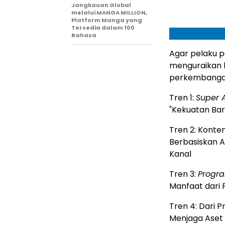
Jangkauan Global
melalui MANGA MILLION,
Platform Manga yang
Tersedia dalam 100
Bahasa
Agar pelaku 
menguraikan 
perkembangan
Tren 1:
Super 
"Kekuatan Bar
Tren 2: Konten
Berbasiskan 
Kanal
Tren 3:
Progra
Manfaat dari 
Tren 4: Dari 
Menjaga Aset