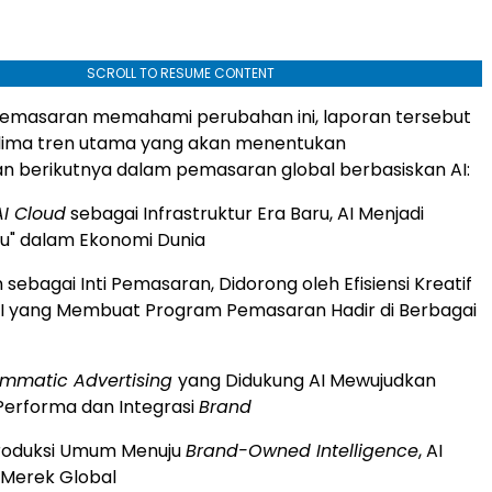
SCROLL TO RESUME CONTENT
pemasaran memahami perubahan ini, laporan tersebut
lima tren utama yang akan menentukan
 berikutnya dalam pemasaran global berbasiskan AI:
AI Cloud
sebagai Infrastruktur Era Baru, AI Menjadi
u" dalam Ekonomi Dunia
 sebagai Inti Pemasaran, Didorong oleh Efisiensi Kreatif
AI yang Membuat Program Pemasaran Hadir di Berbagai
mmatic Advertising
yang Didukung AI Mewujudkan
Performa dan Integrasi
Brand
Produksi Umum Menuju
Brand-Owned Intelligence
, AI
 Merek Global