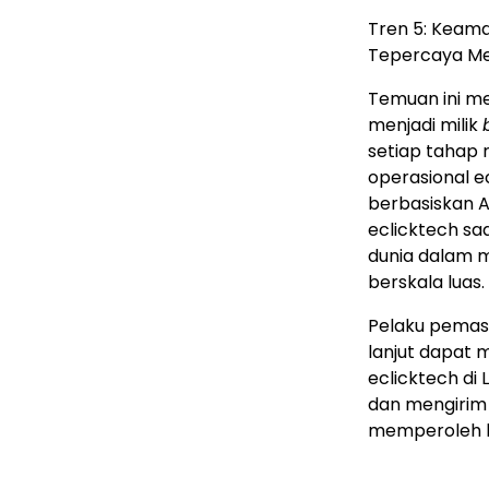
Tren 5: Keama
Tepercaya M
Temuan ini m
menjadi milik
setiap tahap r
operasional ec
berbasiskan AI
eclicktech saa
dunia dalam 
berskala luas.
Pelaku pemasa
lanjut dapat m
eclicktech di 
dan mengirim 
memperoleh la