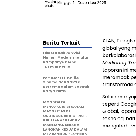
Minggu, 14 Desember 2025
XI’AN
, Tiongk
Berita Terkait
global yang 
Himel Hadirkan Visi
berkolaboras
Hunian Modern melalui
Marketing Tre
Kampanye Global
“Dream Home”
Laporan ini m
merombak pe
FAMILIARITÉ: Ketika
Sinema dan Sastra
transformasi d
Bertemu dalam Sebuah
Karya Puitis
Selain menyaj
MONDEVITA
seperti Google
MENGAKUISISI SAHAM
Global, lapor
MAYORITAS DI
UNDERSCORE DISTRICT,
teknologi bar
PERUSAHAAN INDUK
MAGLIANO, SEBAGAI
mengubah
"v
LANGKAH KEDUA DALAM
MEMBANGUN PLATFORM