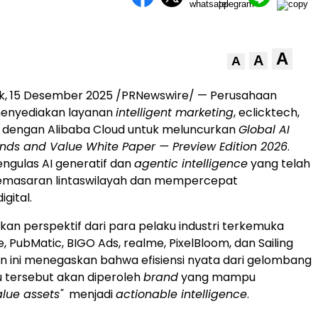
A
A
A
ok, 15 Desember 2025 /PRNewswire/ — Perusahaan
menyediakan layanan
intelligent marketing
, eclicktech,
i dengan
Alibaba Cloud
untuk meluncurkan
Global AI
nds and Value White Paper — Preview Edition 2026
.
engulas AI generatif dan
agentic intelligence
yang telah
masaran lintaswilayah dan mempercepat
igital.
ikan perspektif dari para pelaku industri terkemuka
, PubMatic, BIGO Ads, realme, PixelBloom, dan Sailing
an ini menegaskan bahwa efisiensi nyata dari gelombang
u tersebut akan diperoleh
brand
yang mampu
alue assets"
menjadi
actionable intelligence
.