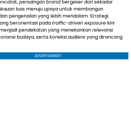
encatat, persaingan
brand
bergeser dari sekadar
gkauan luas menuju upaya untuk membangun
n pengenalan yang lebih mendalam. Strategi
ang berorientasi pada
traffic-driven exposure
kini
enjadi pendekatan yang menekankan relevansi
sonansi budaya, serta koneksi audiens yang dirancang
.
ADVERTISEMENT