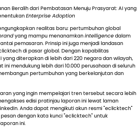
nan Beralih dari Pembatasan Menuju Prasyarat: AI yang
enentukan
Enterprise Adoption
engungkapkan realitas baru: pertumbuhan global
brand
yang mampu menanamkan
intelligence
dalam
antai pemasaran. Prinsip ini juga menjadi landasan
licktech di pasar global. Dengan kapabilitas
 yang diterapkan di lebih dari 220 negara dan wilayah,
t ini mendukung lebih dari 10.000 perusahaan di seluruh
membangun pertumbuhan yang berkelanjutan dan
ran yang ingin mempelajari tren tersebut secara lebih
engakses edisi pratinjau laporan ini lewat laman
LinkedIn. Anda dapat mengikuti akun resmi "eclicktech"
pesan dengan kata kunci "eclicktech" untuk
poran ini.