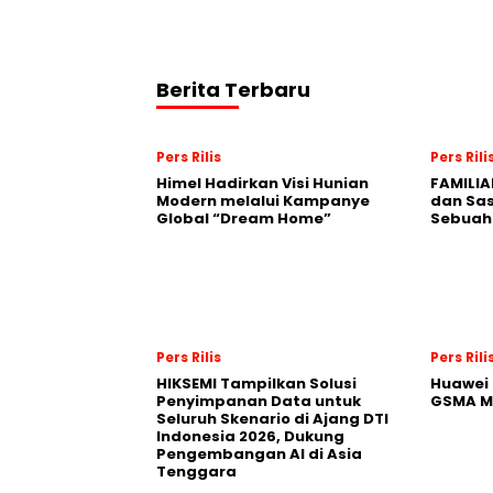
Berita Terbaru
Pers Rilis
Pers Rili
Himel Hadirkan Visi Hunian
FAMILIA
Modern melalui Kampanye
dan Sa
Global “Dream Home”
Sebuah 
Pers Rilis
Pers Rili
HIKSEMI Tampilkan Solusi
Huawei 
Penyimpanan Data untuk
GSMA M
Seluruh Skenario di Ajang DTI
Indonesia 2026, Dukung
Pengembangan AI di Asia
Tenggara