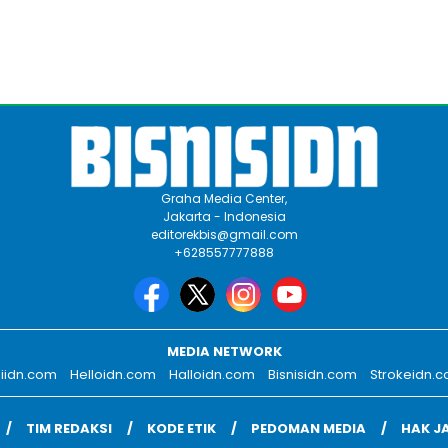
Graha Media Center,
Jakarta - Indonesia
editorekbis@gmail.com
+628557777888
MEDIA NETWORK
iidn.com
Helloidn.com
Halloidn.com
Bisnisidn.com
Strokeidn.
TIM REDAKSI
KODE ETIK
PEDOMAN MEDIA
HAK J