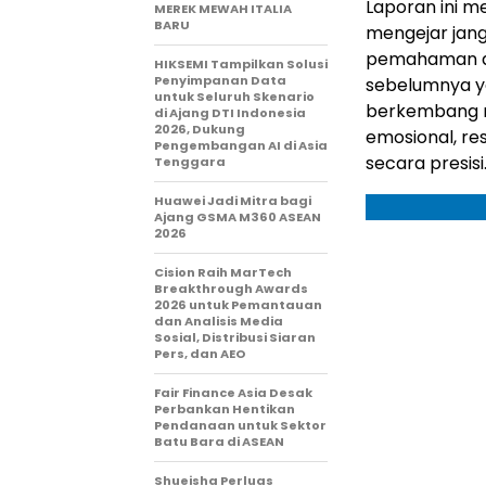
Laporan ini m
MEREK MEWAH ITALIA
BARU
mengejar jan
pemahaman da
HIKSEMI Tampilkan Solusi
Penyimpanan Data
sebelumnya y
untuk Seluruh Skenario
berkembang m
di Ajang DTI Indonesia
2026, Dukung
emosional, re
Pengembangan AI di Asia
secara presisi
Tenggara
Huawei Jadi Mitra bagi
Ajang GSMA M360 ASEAN
2026
Cision Raih MarTech
Breakthrough Awards
2026 untuk Pemantauan
dan Analisis Media
Sosial, Distribusi Siaran
Pers, dan AEO
Fair Finance Asia Desak
Perbankan Hentikan
Pendanaan untuk Sektor
Batu Bara di ASEAN
Shueisha Perluas