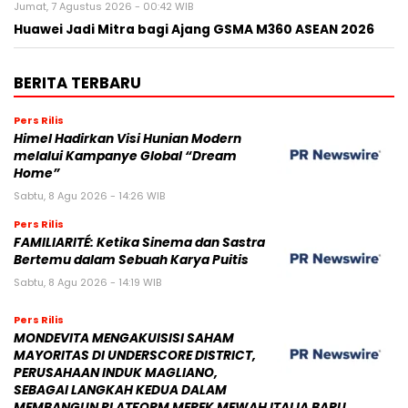
Jumat, 7 Agustus 2026 - 00:42 WIB
Huawei Jadi Mitra bagi Ajang GSMA M360 ASEAN 2026
BERITA TERBARU
Pers Rilis
Himel Hadirkan Visi Hunian Modern
melalui Kampanye Global “Dream
Home”
Sabtu, 8 Agu 2026 - 14:26 WIB
Pers Rilis
FAMILIARITÉ: Ketika Sinema dan Sastra
Bertemu dalam Sebuah Karya Puitis
Sabtu, 8 Agu 2026 - 14:19 WIB
Pers Rilis
MONDEVITA MENGAKUISISI SAHAM
MAYORITAS DI UNDERSCORE DISTRICT,
PERUSAHAAN INDUK MAGLIANO,
SEBAGAI LANGKAH KEDUA DALAM
MEMBANGUN PLATFORM MEREK MEWAH ITALIA BARU