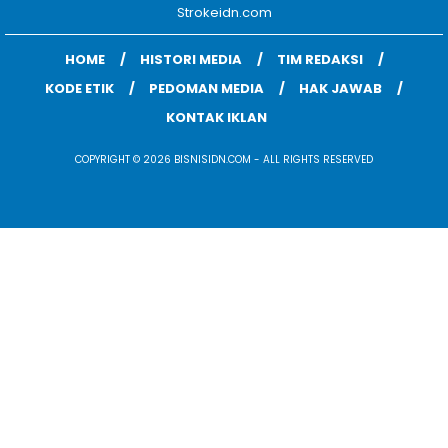
Strokeidn.com
HOME
HISTORI MEDIA
TIM REDAKSI
KODE ETIK
PEDOMAN MEDIA
HAK JAWAB
KONTAK IKLAN
COPYRIGHT © 2026 BISNISIDN.COM - ALL RIGHTS RESERVED