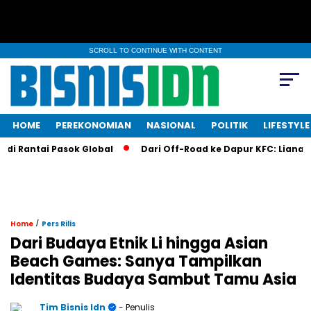
SCROLL TO CONTINUE WITH CONTENT
HOME
PEREKONOMIAN
NASIONAL
POLITIK
LIFESTYLE
 Rantai Pasok Global
Dari Off-Road ke Dapur KFC: Liana Sapu
/
Home
Pers Rilis
Dari Budaya Etnik Li hingga Asian
Beach Games: Sanya Tampilkan
Identitas Budaya Sambut Tamu Asia
Tim Bisnis Idn
- Penulis