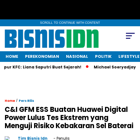
SCROLL TO CONTINUE WITH CONTENT
HOME
PEREKONOMIAN
NASIONAL
POLITIK
LIFESTYLE
 KFC: Liana Saputri Buat Sejarah!
Michael Soeryadjaya Inves
/
Home
Pers Rilis
C&I GFM ESS Buatan Huawei Digital
Power Lulus Tes Ekstrem yang
Menguji Risiko Kebakaran Sel Baterai
Tim Bisnis Idn
- Penulis