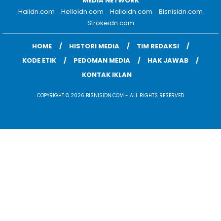
MEDIA NETWORK
Haiidn.com
Helloidn.com
Halloidn.com
Bisnisidn.com
Strokeidn.com
HOME
HISTORI MEDIA
TIM REDAKSI
KODE ETIK
PEDOMAN MEDIA
HAK JAWAB
KONTAK IKLAN
COPYRIGHT © 2026 BISNISIDN.COM - ALL RIGHTS RESERVED