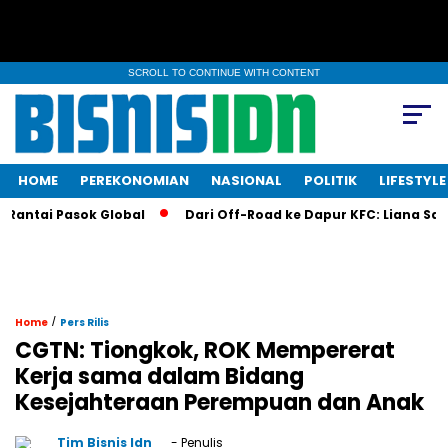
SCROLL TO CONTINUE WITH CONTENT
HOME
PEREKONOMIAN
NASIONAL
POLITIK
LIFESTYLE
antai Pasok Global
Dari Off-Road ke Dapur KFC: Liana Saputr
/
Home
Pers Rilis
CGTN: Tiongkok, ROK Mempererat
Kerja sama dalam Bidang
Kesejahteraan Perempuan dan Anak
Tim Bisnis Idn
- Penulis