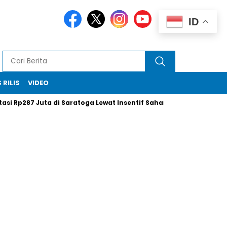
ID
 RILIS
VIDEO
p287 Juta di Saratoga Lewat Insentif Saham
Xi Jinping Tak H