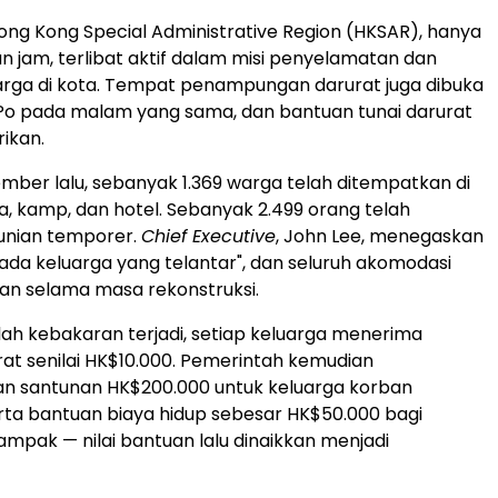
ng Kong Special Administrative Region (HKSAR), hanya
n jam, terlibat aktif dalam misi penyelamatan dan
rga di kota. Tempat penampungan darurat juga dibuka
Po
pada malam yang sama, dan bantuan tunai darurat
rikan.
mber lalu, sebanyak 1.369 warga telah ditempatkan di
, kamp, dan hotel. Sebanyak 2.499 orang telah
nian temporer.
Chief Executive
,
John Lee
, menegaskan
ada keluarga yang telantar", dan seluruh akomodasi
kan selama masa rekonstruksi.
elah kebakaran terjadi, setiap keluarga menerima
at senilai
HK$10.000
. Pemerintah kemudian
n santunan
HK$200.000
untuk keluarga korban
rta bantuan biaya hidup sebesar
HK$50.000
bagi
ampak — nilai bantuan lalu dinaikkan menjadi