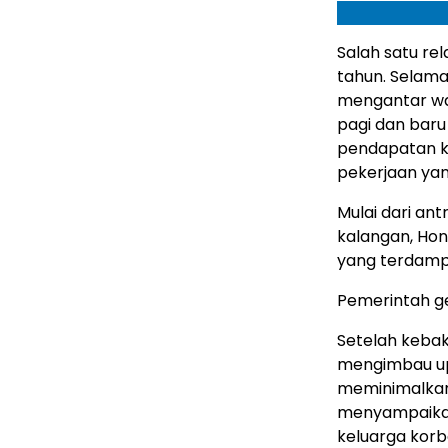
Salah satu re
tahun. Selama 
mengantar war
pagi dan baru 
pendapatan k
pekerjaan yang
Mulai dari an
kalangan,
Hon
yang terdampa
Pemerintah g
Setelah kebaka
mengimbau u
meminimalkan 
menyampaikan
keluarga kor