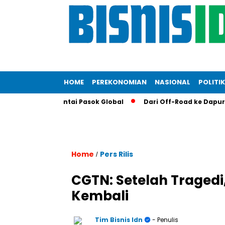
HOME
PEREKONOMIAN
NASIONAL
POLITIK
isi RI di Rantai Pasok Global
Dari Off-Road ke Dapur KFC: L
Home
Pers Rilis
/
CGTN: Setelah Tragedi
Kembali
Tim Bisnis Idn
- Penulis