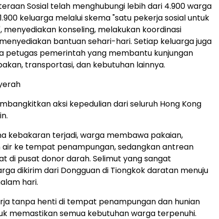
teraan Sosial telah menghubungi lebih dari 4.900 warga
i 1.900 keluarga melalui skema "satu pekerja sosial untuk
", menyediakan konseling, melakukan koordinasi
menyediakan bantuan sehari-hari. Setiap keluarga juga
ua petugas pemerintah yang membantu kunjungan
akan, transportasi, dan kebutuhan lainnya.
yerah
embangkitkan aksi kepedulian dari seluruh
Hong Kong
in.
na kebakaran terjadi, warga membawa pakaian,
 air ke tempat penampungan, sedangkan antrean
hat di pusat donor darah. Selimut yang sangat
rga dikirim dari
Dongguan
di Tiongkok daratan menuju
lam hari.
rja tanpa henti di tempat penampungan dan hunian
uk memastikan semua kebutuhan warga terpenuhi.