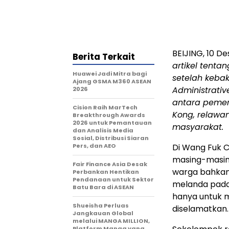
BEIJING
,
10 D
Berita Terkait
artikel tent
Huawei Jadi Mitra bagi
setelah kebak
Ajang GSMA M360 ASEAN
Administrativ
2026
antara pemer
Cision Raih MarTech
Kong
, relawa
Breakthrough Awards
2026 untuk Pemantauan
masyarakat.
dan Analisis Media
Sosial, Distribusi Siaran
Pers, dan AEO
Di Wang Fuk C
masing-masing
Fair Finance Asia Desak
warga bahkan
Perbankan Hentikan
Pendanaan untuk Sektor
melanda pada
Batu Bara di ASEAN
hanya untuk 
Shueisha Perluas
diselamatkan.
Jangkauan Global
melalui MANGA MILLION,
Platform Manga yang