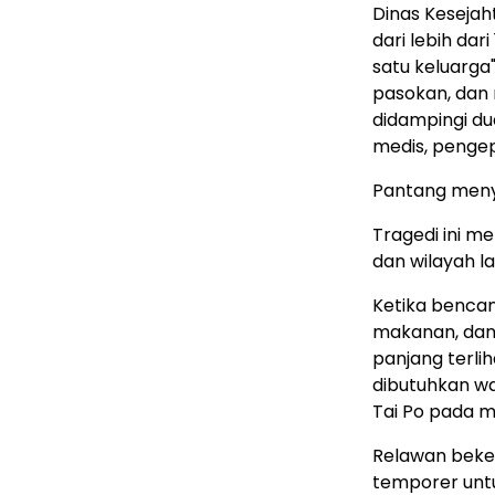
Dinas Kesejah
dari lebih dar
satu keluarga
pasokan, dan 
didampingi d
medis, pengep
Pantang men
Tragedi ini m
dan wilayah la
Ketika benca
makanan, dan
panjang terli
dibutuhkan wa
Tai Po
pada ma
Relawan beke
temporer unt