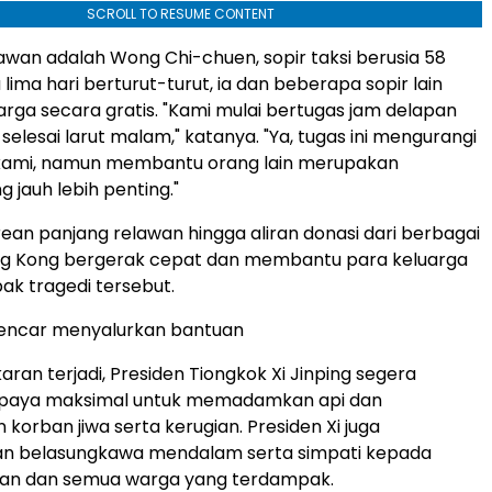
SCROLL TO RESUME CONTENT
lawan adalah
Wong Chi
-chuen, sopir taksi berusia 58
lima hari berturut-turut, ia dan beberapa sopir lain
ga secara gratis. "Kami mulai bertugas jam delapan
selesai larut malam," katanya. "Ya, tugas ini mengurangi
ami, namun membantu orang lain merupakan
 jauh lebih penting."
trean panjang relawan hingga aliran donasi dari berbagai
g Kong
bergerak cepat dan membantu para keluarga
k tragedi tersebut.
encar menyalurkan bantuan
ran terjadi, Presiden Tiongkok Xi Jinping segera
paya maksimal untuk memadamkan api dan
korban jiwa serta kerugian. Presiden Xi juga
 belasungkawa mendalam serta simpati kepada
ban dan semua warga yang terdampak.