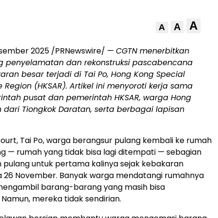
A
A
A
esember 2025
/PRNewswire/ —
CGTN menerbitkan
ang penyelamatan dan rekonstruksi pascabencana
aran besar terjadi di
Tai Po
, Hong Kong Special
e Region (HKSAR). Artikel ini menyoroti kerja sama
intah pusat dan pemerintah HKSAR, warga
Hong
n dari Tiongkok Daratan, serta berbagai lapisan
ourt
,
Tai Po
, warga berangsur pulang kembali ke rumah
 — rumah yang tidak bisa lagi ditempati — sebagian
 pulang untuk pertama kalinya sejak kebakaran
 26 November. Banyak warga mendatangi rumahnya
mengambil barang-barang yang masih bisa
 Namun, mereka tidak sendirian.