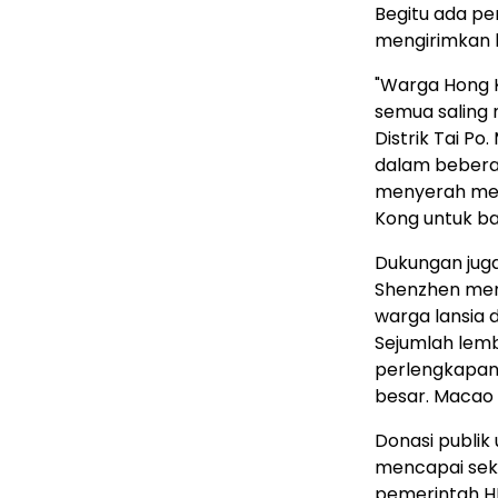
Begitu ada pe
mengirimkan 
"Warga Hong 
semua saling
Distrik Tai Po
dalam bebera
menyerah men
Kong
untuk ban
Dukungan juga
Shenzhen men
warga lansia 
Sejumlah lemb
perlengkapan 
besar. Macao
Donasi publik
mencapai sek
pemerintah HK