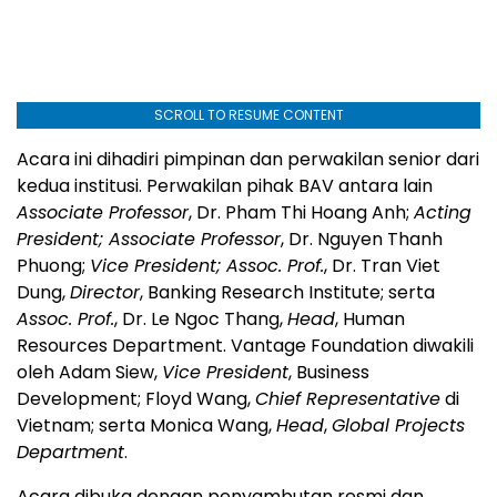
SCROLL TO RESUME CONTENT
Acara ini dihadiri pimpinan dan perwakilan senior dari
kedua institusi. Perwakilan pihak BAV antara lain
Associate Professor
, Dr.
Pham Thi Hoang Anh
;
Acting
President; Associate Professor
, Dr.
Nguyen Thanh
Phuong
;
Vice President; Assoc. Prof.
, Dr.
Tran Viet
Dung
,
Director
, Banking Research Institute; serta
Assoc. Prof.
, Dr.
Le Ngoc Thang
,
Head
, Human
Resources Department. Vantage Foundation diwakili
oleh
Adam Siew
,
Vice President
, Business
Development;
Floyd Wang
,
Chief Representative
di
Vietnam
; serta
Monica Wang
,
Head
,
Global Projects
Department
.
Acara dibuka dengan penyambutan resmi dan