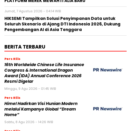
PLATFORM MEREK MEWAH ITALIA BARU
Jumat, 7 Agustus 2026 - 04:14 WIB
HIKSEMI Tampilkan Solusi Penyimpanan Data untuk
Seluruh Skenario di Ajang DTI Indonesia 2026, Dukung
Pengembangan AI di Asia Tenggara
BERITA TERBARU
Pers Rilis
16th Worldwide Chinese Life Insurance
Congress & International Dragon
Award (IDA) Annual Conference 2026
Resmi Digelar
Minggu, 9 Agu 2026 - 01:45 WIB
Pers Rilis
Himel Hadirkan Visi Hunian Modern
melalui Kampanye Global “Dream
Home”
Sabtu, 8 Agu 2026 - 14:26 WIB
Pers Rilis