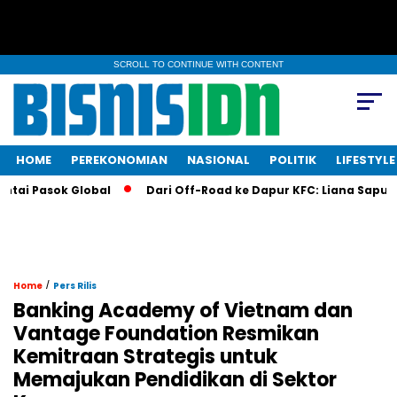
SCROLL TO CONTINUE WITH CONTENT
HOME
PEREKONOMIAN
NASIONAL
POLITIK
LIFESTYLE
 Pasok Global
Dari Off-Road ke Dapur KFC: Liana Saputri Bua
/
Home
Pers Rilis
Banking Academy of Vietnam dan
Vantage Foundation Resmikan
Kemitraan Strategis untuk
Memajukan Pendidikan di Sektor