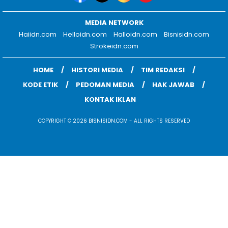
MEDIA NETWORK
Haiidn.com
Helloidn.com
Halloidn.com
Bisnisidn.com
Strokeidn.com
HOME
HISTORI MEDIA
TIM REDAKSI
KODE ETIK
PEDOMAN MEDIA
HAK JAWAB
KONTAK IKLAN
COPYRIGHT © 2026 BISNISIDN.COM - ALL RIGHTS RESERVED