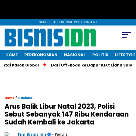
SCROLL TO CONTINUE WITH CONTENT
HOME
PEREKONOMIAN
NASIONAL
POLITIK
LIFESTYLE
ai Pasok Global
Dari Off-Road ke Dapur KFC: Liana Saputri B
/
Home
Nasional
Arus Balik Libur Natal 2023, Polisi
Sebut Sebanyak 147 Ribu Kendaraan
Sudah Kembali ke Jakarta
Tim Bisnis Idn
- Penulis