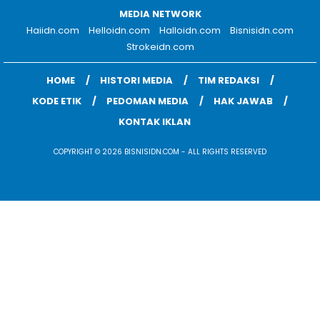
MEDIA NETWORK
Haiidn.com
Helloidn.com
Halloidn.com
Bisnisidn.com
Strokeidn.com
HOME
HISTORI MEDIA
TIM REDAKSI
KODE ETIK
PEDOMAN MEDIA
HAK JAWAB
KONTAK IKLAN
COPYRIGHT © 2026 BISNISIDN.COM - ALL RIGHTS RESERVED