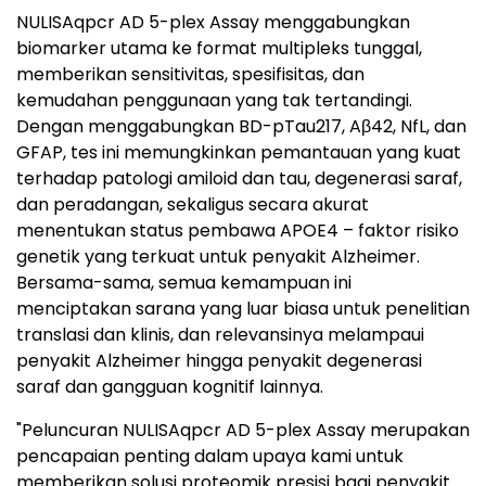
NULISAqpcr AD 5-plex Assay menggabungkan
biomarker utama ke format multipleks tunggal,
memberikan sensitivitas, spesifisitas, dan
kemudahan penggunaan yang tak tertandingi.
Dengan menggabungkan BD-pTau217, Aβ42, NfL, dan
GFAP, tes ini memungkinkan pemantauan yang kuat
terhadap patologi amiloid dan tau, degenerasi saraf,
dan peradangan, sekaligus secara akurat
menentukan status pembawa APOE4 – faktor risiko
genetik yang terkuat untuk penyakit Alzheimer.
Bersama-sama, semua kemampuan ini
menciptakan sarana yang luar biasa untuk penelitian
translasi dan klinis, dan relevansinya melampaui
penyakit Alzheimer hingga penyakit degenerasi
saraf dan gangguan kognitif lainnya.
"Peluncuran NULISAqpcr AD 5-plex Assay merupakan
pencapaian penting dalam upaya kami untuk
memberikan solusi proteomik presisi bagi penyakit