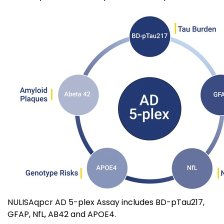
NULISAqpcr AD 5-plex Assay includes BD-pTau217,
GFAP, NfL, AB42 and APOE4.