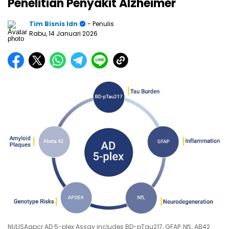
Penelitian Penyakit Alzheimer
Tim Bisnis Idn
- Penulis
Rabu, 14 Januari 2026
NULISAqpcr AD 5-plex Assay includes BD-pTau217, GFAP, NfL, AB42