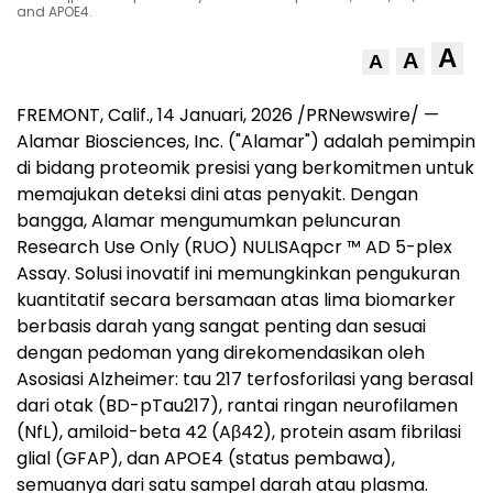
and APOE4.
A
A
A
FREMONT, Calif.
,
14 Januari, 2026
/PRNewswire/ —
Alamar Biosciences, Inc. ("Alamar") adalah pemimpin
di bidang proteomik presisi yang berkomitmen untuk
memajukan deteksi dini atas penyakit. Dengan
bangga, Alamar mengumumkan peluncuran
Research Use Only (RUO) NULISAqpcr ™ AD 5-plex
Assay. Solusi inovatif ini memungkinkan pengukuran
kuantitatif secara bersamaan atas lima biomarker
berbasis darah yang sangat penting dan sesuai
dengan pedoman yang direkomendasikan oleh
Asosiasi Alzheimer: tau 217 terfosforilasi yang berasal
dari otak (BD-pTau217), rantai ringan neurofilamen
(NfL), amiloid-beta 42 (Aβ42), protein asam fibrilasi
glial (GFAP), dan APOE4 (status pembawa),
semuanya dari satu sampel darah atau plasma.