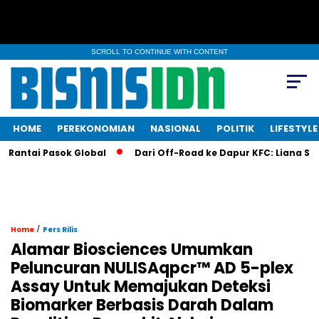
SCROLL TO CONTINUE WITH CONTENT
HOME
PEREKONOMIAN
NASIONAL
POLITIK
LIFESTYLE
ai Pasok Global
Dari Off-Road ke Dapur KFC: Liana Saputri B
/
Home
Pers Rilis
Alamar Biosciences Umumkan
Peluncuran NULISAqpcr™ AD 5-plex
Assay Untuk Memajukan Deteksi
Biomarker Berbasis Darah Dalam